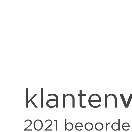
v
klanten
2021
beoorde