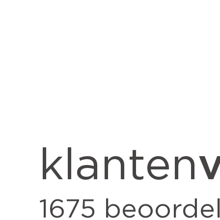
v
klanten
1675
beoordel