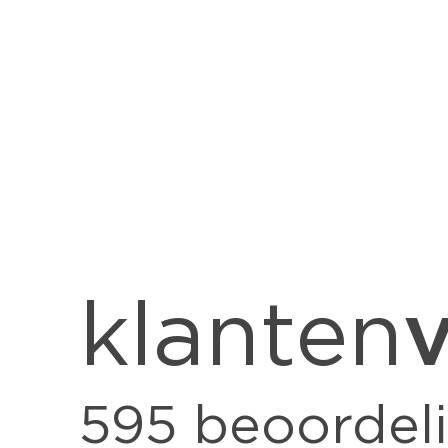
v
klanten
595
beoordel