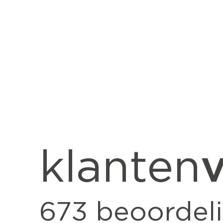
v
klanten
673
beoordel