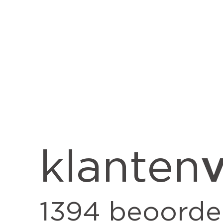
v
klanten
1394
beoorde