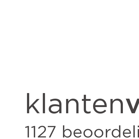
v
klanten
1127
beoordel