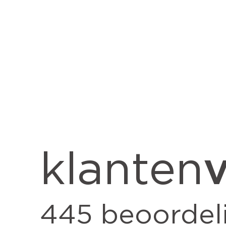
v
klanten
445
beoordel