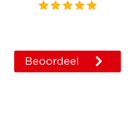
26
beoordelingen
klanten
vertellen
Beoordeel