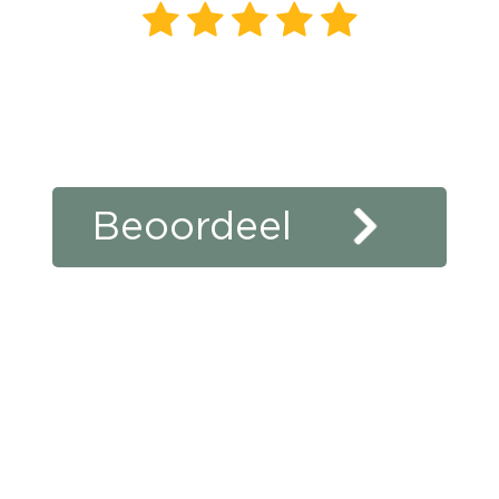
440
beoordelingen
klanten
vertellen
Beoordeel