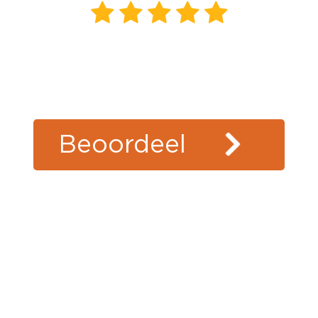
10
beoordelingen
klanten
vertellen
Beoordeel