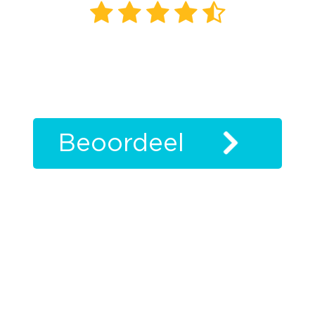
631
beoordelingen
klanten
vertellen
Beoordeel