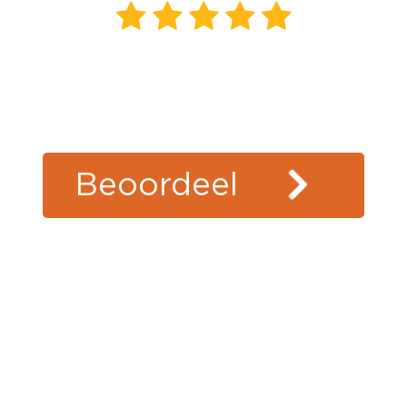
166
beoordelingen
klanten
vertellen
Beoordeel