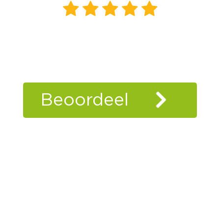
206
beoordelingen
klanten
vertellen
Beoordeel