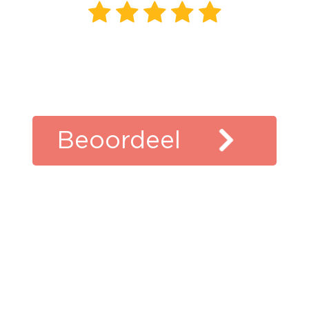
439
beoordelingen
klanten
vertellen
Beoordeel