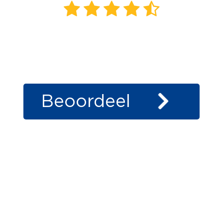
1703
beoordelingen
klanten
vertellen
Beoordeel