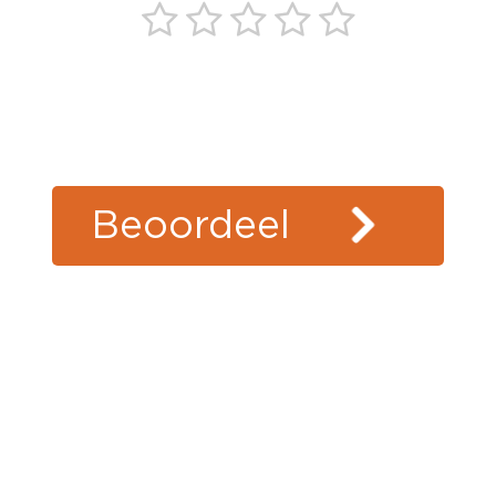
44
beoordelingen
klanten
vertellen
Beoordeel