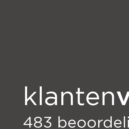
v
klanten
483
beoordel