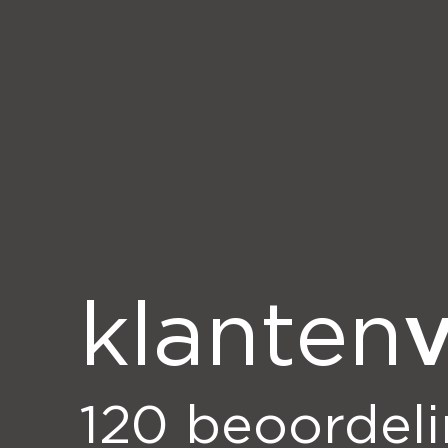
v
klanten
120
beoordel