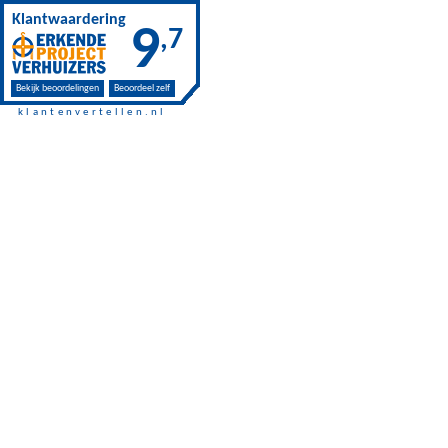
Skip to main content
Klantwaardering
9
,7
Bekijk beoordelingen
Beoordeel zelf
klantenvertellen.nl