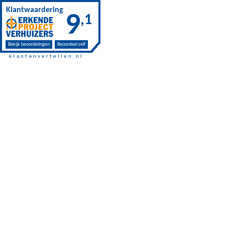
Skip to main content
Klantwaardering
9
,1
Bekijk beoordelingen
Beoordeel zelf
klantenvertellen.nl