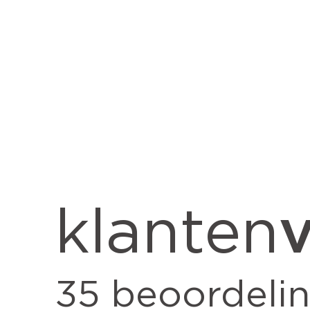
v
klanten
35
beoordeli