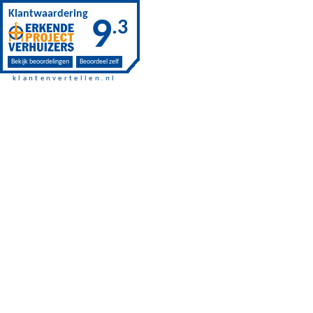
Skip to main content
Klantwaardering
9
.3
Bekijk beoordelingen
Beoordeel zelf
klantenvertellen.nl