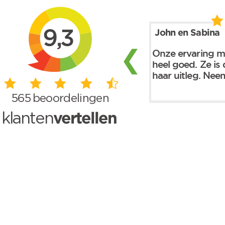
Skip to main content
9,3
John en Sabina
❮
Onze ervaring me
heel goed. Ze is d
haar uitleg. Neemt
565
beoordelingen
vertellen
klanten