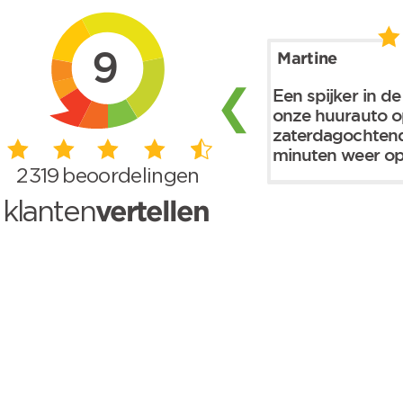
Skip to main content
9
Martine
❮
Een spijker in d
onze huurauto 
zaterdagochtend
minuten weer op.
2319
beoordelingen
vertellen
klanten