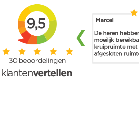
Skip to main content
9,5
Marcel
❮
De heren hebben
moeilijk bereikb
kruipruimte met
afgesloten ruimte
30
beoordelingen
vertellen
klanten