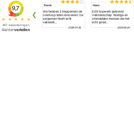
Skip to main content
Frank
Hans
9,7
We hebben 2 trappennen de
Echt topwerk geleverd.
❮
overloop laten renoveren. De
Vakmanschap. Rustige en
jongeman heeft echt
vriendelijke mensen die het
vakwerk...
echt goed...
467
beoordelingen
2026-07-26
2026-06-24
vertellen
klanten