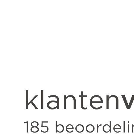
v
klanten
185
beoordeli