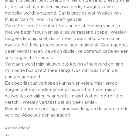
altijd tijd tekort. Juist daarom is het ontzettend prettig als je
bij de aanschaf van een nieuwe bedrijfswagen zoveel
mogelijk wordt ontzorgd. Dat is precies wat Wesley van
Mulder Van Mill voor mij heeft gedaan.
Vanaf het eerste contact tot aan de aflevering van mijn
nieuwe bedrijfsbus verliep alles verrassend soepel. Wesley
reageerde altijd snel, dacht mee, kwam afspraken na en
maakte het hele proces vooral heel makkelijk. Geen gedoe,
geen verrassingen, gewoon duidelijke communicatie en een
servicegerichte aanpak.
Vandaag werd mijn nieuwe bus keurig afgeleverd en ging
mijn oude bus direct mee terug. Ook dat was tot in de
puntjes geregeld.
Een bedrijfsbus verkopen kunnen er velen. Maar ervoor
zorgen dat een ondernemer er tijdens het hele traject
nauwelijks omkijken naar heeft, maakt wat mij betreft het
verschil. Wesley verstaat dat als geen ander.
Bedankt voor de prettige samenwerking en de uitstekende
service. Absoluut een aanrader!
Aanbevelen?