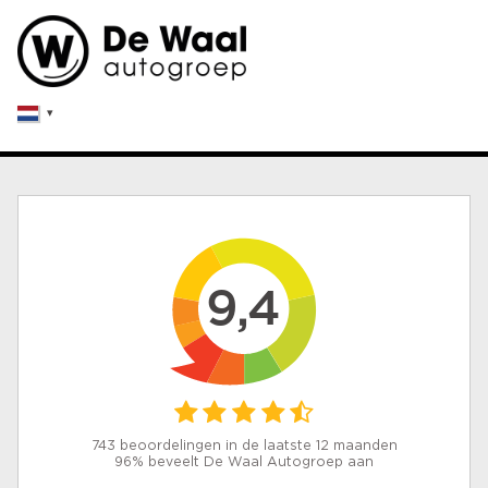
9,4
743 beoordelingen in de laatste 12 maanden
96% beveelt De Waal Autogroep aan