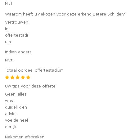
N.v.t.
Waarom heeft u gekozen voor deze erkend Betere Schilder?
Vertrouwen
in
offertestadi
um
Indien anders:
N.v.t.
Totaal oordeel offertestadium
Uw tips voor deze offerte
Geen, alles
was
duidelijk en
advies
voelde heel
eerlijk
Nakomen afspraken