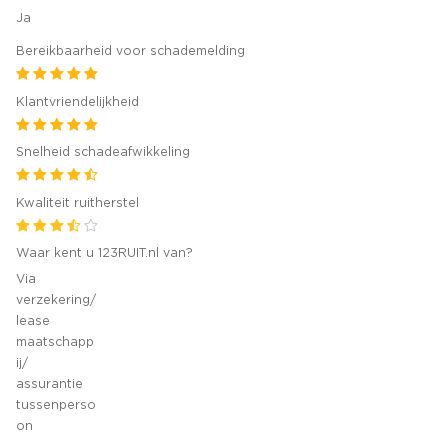
Ja
Bereikbaarheid voor schademelding
Klantvriendelijkheid
Snelheid schadeafwikkeling
Kwaliteit ruitherstel
Waar kent u 123RUIT.nl van?
Via
verzekering/
lease
maatschapp
ij/
assurantie
tussenperso
on