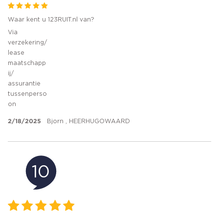
Waar kent u 123RUIT.nl van?
Via
verzekering/
lease
maatschapp
ij/
assurantie
tussenperso
on
2/18/2025
Bjorn , HEERHUGOWAARD
10