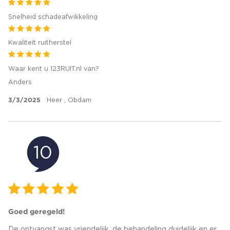
Snelheid schadeafwikkeling
Kwaliteit ruitherstel
Waar kent u 123RUIT.nl van?
Anders
3/3/2025
Heer , Obdam
10
Goed geregeld!
De ontvangst was vriendelijk, de behandeling duidelijk en er