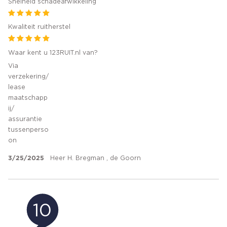
Snelheid schadeafwikkeling
Kwaliteit ruitherstel
Waar kent u 123RUIT.nl van?
Via
verzekering/
lease
maatschapp
ij/
assurantie
tussenperso
on
3/25/2025
Heer H. Bregman , de Goorn
10