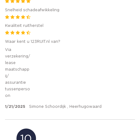
Snelheid schadeafwikkeling
Kwaliteit ruitherstel
Waar kent u 123RUIT.nl van?
Via
verzekering/
lease
maatschapp
ij/
assurantie
tussenperso
on
1/21/2025
Simone Schoordijk , Heerhugowaard
10