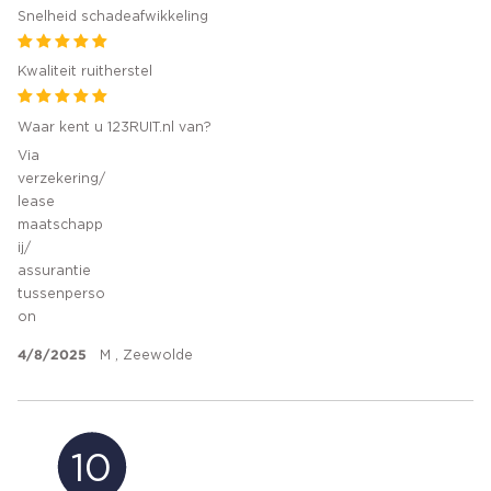
Snelheid schadeafwikkeling
Kwaliteit ruitherstel
Waar kent u 123RUIT.nl van?
Via
verzekering/
lease
maatschapp
ij/
assurantie
tussenperso
on
4/8/2025
M , Zeewolde
10