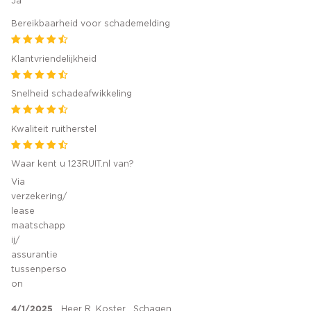
Ja
Bereikbaarheid voor schademelding
Klantvriendelijkheid
Snelheid schadeafwikkeling
Kwaliteit ruitherstel
Waar kent u 123RUIT.nl van?
Via
verzekering/
lease
maatschapp
ij/
assurantie
tussenperso
on
4/1/2025
Heer R. Koster , Schagen