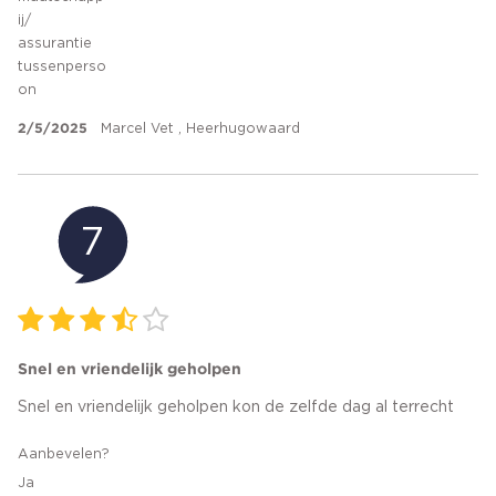
ij/
assurantie
tussenperso
on
2/5/2025
Marcel Vet , Heerhugowaard
7
Snel en vriendelijk geholpen
Snel en vriendelijk geholpen kon de zelfde dag al terrecht
Aanbevelen?
Ja