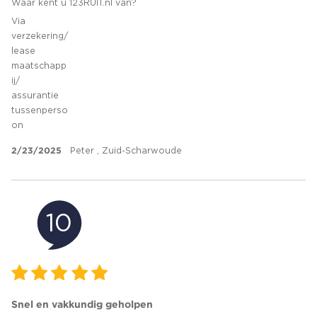
Waar kent u 123RUIT.nl van?
Via
verzekering/
lease
maatschapp
ij/
assurantie
tussenperso
on
2/23/2025
Peter , Zuid-Scharwoude
10
Snel en vakkundig geholpen