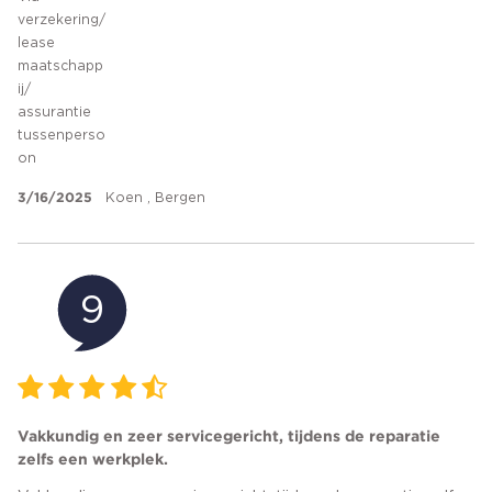
verzekering/
lease
maatschapp
ij/
assurantie
tussenperso
on
3/16/2025
Koen , Bergen
9
Vakkundig en zeer servicegericht, tijdens de reparatie
zelfs een werkplek.