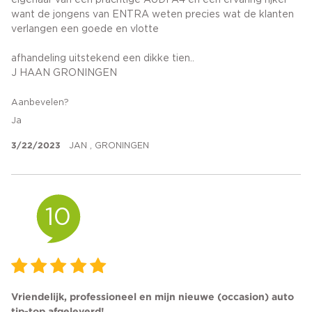
eigenaar van een prachtige AUDI A4 en een ervaring rijker
want de jongens van ENTRA weten precies wat de klanten
verlangen een goede en vlotte
afhandeling uitstekend een dikke tien..
J HAAN GRONINGEN
Aanbevelen?
Ja
3/22/2023
JAN , GRONINGEN
10
Vriendelijk, professioneel en mijn nieuwe (occasion) auto
tip-top afgeleverd!