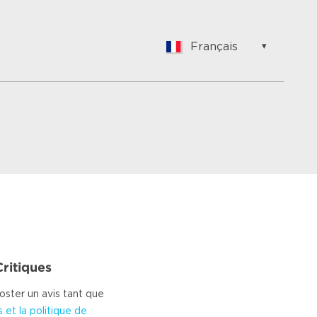
Français
English
Nederlands
Français
Vlaams
Polish
German
Chinese
Spanish
Italian
Turkish
Critiques
ster un avis tant que
 et la politique de